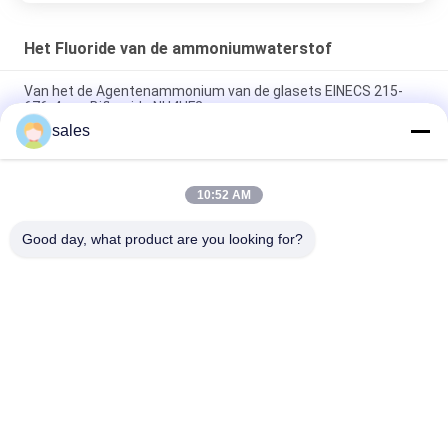
Het Fluoride van de ammoniumwaterstof
Van het de Agentenammonium van de glasets EINECS 215-
676-4 van Biflouride NH4HF2
sales
98% Min de Waterstoffluoride NH4HF2 CAS 1341-49-7 van het
Zuiverheidsammonium
10:52 AM
Het analytische Bifluoride van het Reagensammonium etst
Zuurrijke Waterige oplossing
Good day, what product are you looking for?
populaire categorieën
Alle
Natrium Kryoliet
Kalium Kryoliet
Aluminiumfluoride
Fluoridezouten