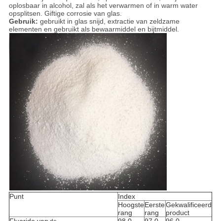
oplosbaar in alcohol, zal als het verwarmen of in warm water
opsplitsen. Giftige corrosie van glas.
Gebruik:
gebruikt in glas snijd, extractie van zeldzame
elementen en gebruikt als bewaarmiddel en bijtmiddel.
Punt
Index
Hoogste
Eerste
Gekwalificeerd
rang
rang
product
Fluoride van
98.0
97.0
96.0