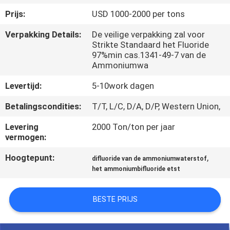
KWALITEITSCONTROLE
Prijs:
USD 1000-2000 per tons
Verpakking Details:
De veilige verpakking zal voor
NEEM
Strikte Standaard het Fluoride
CONTACT
97%min cas.1341-49-7 van de
Ammoniumwa
MET
Levertijd:
5-10work dagen
ONS
OP
Betalingscondities:
T/T, L/C, D/A, D/P, Western Union,
Levering
2000 Ton/ton per jaar
vermogen:
NIEUWS
Hoogtepunt:
,
difluoride van de ammoniumwaterstof
het ammoniumbifluoride etst
GEVALLEN
BESTE PRIJS
VRAAG
EEN