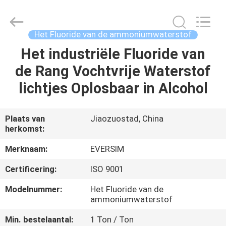
Jiaozuo
Eversim
Imp.&Exp.Co.,Ltd.
All
Rights
Het Fluoride van de ammoniumwaterstof
Reserved.
Het industriële Fluoride van
HUIS
de Rang Vochtvrije Waterstof
PRODUCTEN
lichtjes Oplosbaar in Alcohol
VIDEO'S
Plaats van
Jiaozuostad, China
herkomst:
OVER
Merknaam:
EVERSIM
ONS
Certificering:
ISO 9001
Modelnummer:
Het Fluoride van de
FABRIEKSTOCHT
ammoniumwaterstof
Min. bestelaantal:
1 Ton / Ton