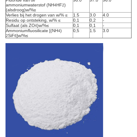
de
ammoniumwaterstof (NH
HF
)
4
2
(alsdroog)w/%≥
Verlies bij het drogen van w/% ≤
1.5
3.0
4.0
Residu op ontsteking, w/% ≤
0,1
0,2
-
Sulfaat (als ZO
)w/%≤
0,1
0,1
-
4
Ammoniumfluosilicate [(NH
)
0,5
1.5
3.0
4
SiF
]w/%≤
2
6