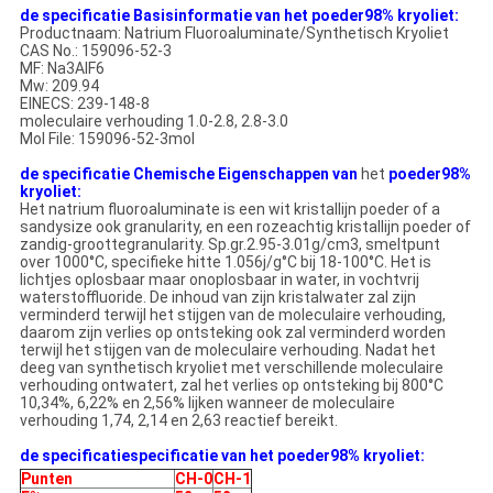
de specificatie Basisinformatie van het poeder98% kryoliet:
Productnaam: Natrium Fluoroaluminate/Synthetisch Kryoliet
CAS No.: 159096-52-3
MF: Na3AlF6
Mw: 209.94
EINECS: 239-148-8
moleculaire verhouding 1.0-2.8, 2.8-3.0
Mol File: 159096-52-3mol
de specificatie Chemische Eigenschappen van
het
poeder
98%
kryoliet:
Het natrium fluoroaluminate is een wit kristallijn poeder of a
sandysize ook granularity, en een rozeachtig kristallijn poeder of
zandig-groottegranularity. Sp.gr.2.95-3.01g/cm3, smeltpunt
over 1000°C, specifieke hitte 1.056j/g°C bij 18-100°C. Het is
lichtjes oplosbaar maar onoplosbaar in water, in vochtvrij
waterstoffluoride. De inhoud van zijn kristalwater zal zijn
verminderd terwijl het stijgen van de moleculaire verhouding,
daarom zijn verlies op ontsteking ook zal verminderd worden
terwijl het stijgen van de moleculaire verhouding. Nadat het
deeg van synthetisch kryoliet met verschillende moleculaire
verhouding ontwatert, zal het verlies op ontsteking bij 800°C
10,34%, 6,22% en 2,56% lijken wanneer de moleculaire
verhouding 1,74, 2,14 en 2,63 reactief bereikt.
de specificatiespecificatie van het poeder98% kryoliet:
Punten
CH-0
CH-1