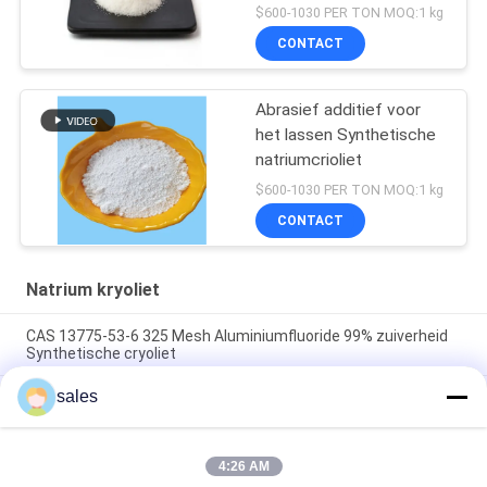
Aluminiumelektrolyse
$600-1030 PER TON MOQ:1 kg
CONTACT
Abrasief additief voor
het lassen Synthetische
natriumcrioliet
$600-1030 PER TON MOQ:1 kg
CONTACT
Natrium kryoliet
CAS 13775-53-6 325 Mesh Aluminiumfluoride 99% zuiverheid
Synthetische cryoliet
sales
Meer dan 1000 Mesh Sodium Cryolite CAS 13775-53-6
Industriële Rang
Moleculair gewicht 209,94 Natriumcrioliet Chemische
4:26 AM
verbinding Onoplosbaar in water Ideaal voor industriële