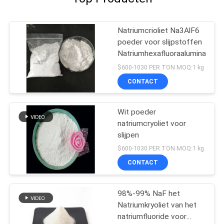
Natriumcrioliet Na3AlF6
poeder voor slijpstoffen
Natriumhexafluoraaluminat
$600-1030 PER TON MOQ:1 kg
CONTACT
Wit poeder
natriumcryoliet voor
slijpen
$600-1030 PER TON MOQ:1 kg
CONTACT
98%-99% NaF het
Natriumkryoliet van het
natriumfluoride voor