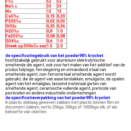
F%≥
52
52
Na% ≥
33
33
Al≥
12
12
CaO%≤
0,15
0,20
P2O5%≤
0,02
0,03
SiO2≤
0,25
0,36
H2O%≤
0,8
1.0
Fe2O3%≤
0,08
0,08
SO4%≤
0,6
1.0
Steek op 550oC≤ aan
1.5
2.0
de specificatiegebruik van het poeder98% kryoliet:
hoofdzakelijk gebruikt voor aluminium elektrolytische
smeltende die agent, ook voor het malen van het additief van de
productslijtage, ferrolegering en omrandend staal van
smeltende agent, non-ferrometaal smeltende agent wordt
gebruikt, die de agent van aaseterslakken, emulgator, de opalen
agent van het emailglas, lassend materiaal gieten van
smeltende agent, ceramische vullende agent, preticide van
pesticiden en andere industriële ondernemingen.
de specificatieverpakking van het poeder98% kryoliet:
In plastic deklaag geweven zakken met plastic binnen film en
document zakken, netto 25kgs, 50kgs of 1000kgs elk, of als
behoefte van cliënten.