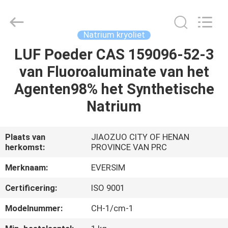
Jiaozuo
Eversim
Imp.&Exp.Co.,Ltd.
All
Rights
Natrium kryoliet
Reserved.
LUF Poeder CAS 159096-52-3
HUIS
van Fluoroaluminate van het
PRODUCTEN
Agenten98% het Synthetische
Natrium
VIDEO'S
Plaats van
JIAOZUO CITY OF HENAN
herkomst:
PROVINCE VAN PRC
OVER
ONS
Merknaam:
EVERSIM
Certificering:
ISO 9001
FABRIEKSTOCHT
Modelnummer:
CH-1/cm-1