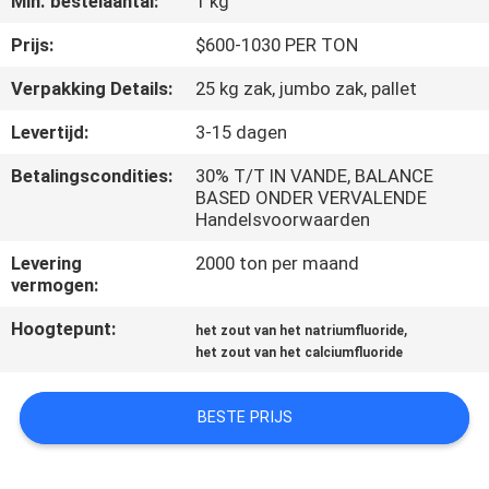
Min. bestelaantal:
1 kg
KWALITEITSCONTROLE
Prijs:
$600-1030 PER TON
NEEM
Verpakking Details:
25 kg zak, jumbo zak, pallet
CONTACT
Levertijd:
3-15 dagen
MET
Betalingscondities:
30% T/T IN VANDE, BALANCE
ONS
BASED ONDER VERVALENDE
Handelsvoorwaarden
OP
Levering
2000 ton per maand
vermogen:
NIEUWS
Hoogtepunt:
,
het zout van het natriumfluoride
het zout van het calciumfluoride
GEVALLEN
BESTE PRIJS
VRAAG
EEN