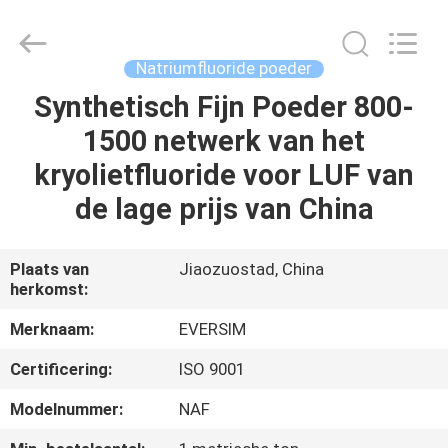
Jiaozuo
Eversim
Imp.&Exp.Co.,Ltd.
All
Rights
Natriumfluoride poeder
Reserved.
Synthetisch Fijn Poeder 800-
HUIS
1500 netwerk van het
PRODUCTEN
kryolietfluoride voor LUF van
de lage prijs van China
VIDEO'S
Plaats van
Jiaozuostad, China
herkomst:
OVER
ONS
Merknaam:
EVERSIM
Certificering:
ISO 9001
FABRIEKSTOCHT
Modelnummer:
NAF