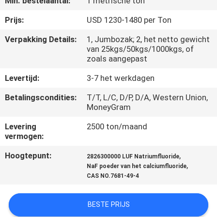
Min. bestelaantal:
1 metrische ton
KWALITEITSCONTROLE
Prijs:
USD 1230-1480 per Ton
NEEM
Verpakking Details:
1, Jumbozak; 2, het netto gewicht
van 25kgs/50kgs/1000kgs, of
CONTACT
zoals aangepast
MET
Levertijd:
3-7 het werkdagen
ONS
Betalingscondities:
T/T, L/C, D/P, D/A, Western Union,
OP
MoneyGram
Levering
2500 ton/maand
NIEUWS
vermogen:
Hoogtepunt:
,
2826300000 LUF Natriumfluoride
GEVALLEN
,
NaF poeder van het calciumfluoride
CAS NO.7681-49-4
VRAAG
BESTE PRIJS
EEN