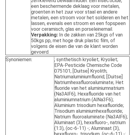
zelfklevend bewaarmiddel. Een insecticide,
een beschermende deklaag voor metalen,
groenten in het zuur voor staal en andere
metalen, een stroom voor het solderen en het
lassen, evenals een stroom en een fopspeen
voor ceramisch, glas en porseleinemail.
Verpakking:
In de zakken van 25kgs of van
50kgs pp, met hoge druk plastic film, of
volgens de eisen die van de klant worden
gevoerd.
Synoniemen:
; synthetisch kryoliet; Kryoliet;
EPA-Pesticide Chemische Code
075101; [Duitse] Kryolith;
Natriumaluminiumfluorid; [Duitse]
Natriumhexafluoroaluminate; Het
fluoride van het aluminiumnatrium
(Na3AlF6); Hexafluoride van het
aluminiumnatrium (AlNa3F6);
Aluminium trisodium hexafluoride;
Trisodium aluminiumhexafluoride;
Natrium fluoroaluminate (Na3AlF6);
Aluminaat (3), hexafluoro-, natrium
(1:3), (oc-6-11) -; Aluminaat (3),
hexafluoro-, trisodium, (oc-6-11) -;