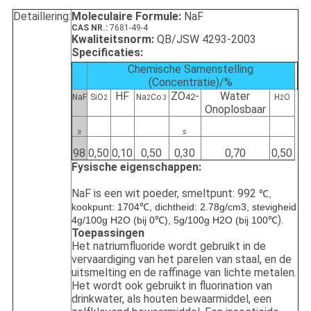
Detaillering:
Moleculaire Formule:
NaF
CAS NR.:
7681-49-4
Kwaliteitsnorm:
QB/JSW 4293-2003
Specificaties:
Chemische Samenstelling
(Concentratie)/%
HF
ZO
-
Water
42
NaF
SiO
Na
Co
H
O
2
2
3
2
Onoplosbaar
≥
≤
98
0,50
0,10
0,50
0,30
0,70
0,50
Fysische eigenschappen:
NaF is een wit poeder, smeltpunt: 992
℃,
kookpunt: 1704℃, dichtheid: 2.78g/cm3, stevigheid
).
4g/100g H2O (bij 0℃), 5g/100g H2O (bij 100℃
Toepassingen
Het natriumfluoride wordt gebruikt in de
vervaardiging van het parelen van staal, en de
uitsmelting en de raffinage van lichte metalen.
Het wordt ook gebruikt in fluorination van
drinkwater, als houten bewaarmiddel, een