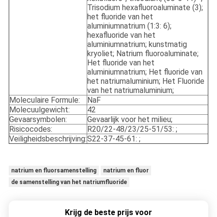
Trisodium hexafluoroaluminate (3);
het fluoride van het
aluminiumnatrium (1:3: 6);
hexafluoride van het
aluminiumnatrium; kunstmatig
kryoliet; Natrium fluoroaluminate;
Het fluoride van het
aluminiumnatrium; Het fluoride van
het natriumaluminium; Het Fluoride
van het natriumaluminium;
Moleculaire Formule:
NaF
Molecuulgewicht:
42
Gevaarsymbolen:
Gevaarlijk voor het milieu;
Risicocodes:
R20/22-48/23/25-51/53: ;
Veiligheidsbeschrijving:
S22-37-45-61: ;
natrium en fluorsamenstelling
natrium en fluor
de samenstelling van het natriumfluoride
Krijg de beste prijs voor