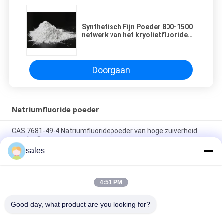
Synthetisch Fijn Poeder 800-1500
netwerk van het kryolietfluoride
voor LUF van de lage prijs van
China
Doorgaan
Natriumfluoride poeder
CAS 7681-49-4 Natriumfluoridepoeder van hoge zuiverheid
voor lasflux
sales
Jumbo Bag Synthetische natriumcryoliet keramische korrel
Na3alf6, gebruikt voor flux
4:51 PM
Hoog - van het het fluoridepoeder van het kwaliteitsnatrium
mannufacturer direct verkoop in China
Good day, what product are you looking for?