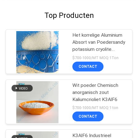
Top Producten
Het korrelige Aluminium
Absort van Poedersandy
potassium cryolite
K3AlF6
$700-1000/MT MOQ:1Ton
CONTACT
Wit poeder Chemisch
anorganisch zout
Kaliumcrioliet K3AlF6
$700-1000/MT MOQ:1 ton
CONTACT
K3AlF6 Industrieel