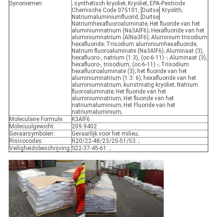
Synoniemen:
; synthetisch kryoliet; Kryoliet; EPA-Pesticide
Chemische Code 075101; [Duitse] Kryolith;
Natriumaluminiumfluorid; [Duitse]
Natriumhexafluoroaluminate; Het fluoride van het
aluminiumnatrium (Na3AlF6); Hexafluoride van het
aluminiumnatrium (AlNa3F6); Aluminium trisodium
hexafluoride; Trisodium aluminiumhexafluoride;
Natrium fluoroaluminate (Na3AlF6); Aluminaat (3),
hexafluoro-, natrium (1:3), (oc-6-11) -; Aluminaat (3),
hexafluoro-, trisodium, (oc-6-11) -; Trisodium
hexafluoroaluminate (3); het fluoride van het
aluminiumnatrium (1:3: 6); hexafluoride van het
aluminiumnatrium; kunstmatig kryoliet; Natrium
fluoroaluminate; Het fluoride van het
aluminiumnatrium; Het fluoride van het
natriumaluminium; Het Fluoride van het
natriumaluminium;
Moleculaire Formule:
K3AlF6
Molecuulgewicht:
209.9402
Gevaarsymbolen:
Gevaarlijk voor het milieu;
Risicocodes:
R20/22-48/23/25-51/53: ;
Veiligheidsbeschrijving:
S22-37-45-61: ;