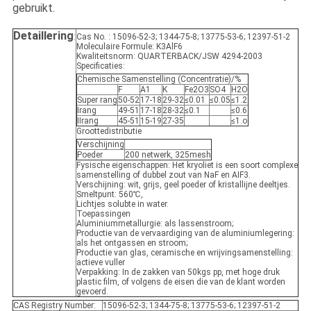
gebruikt.
Detaillering
:
Cas No. : 15096-52-3; 1344-75-8; 13775-53-6; 12397-51-2
Moleculaire Formule: K3AlF6
Kwaliteitsnorm: QUARTERBACK/JSW 4294-2003
Specificaties:
Chemische Samenstelling (Concentratie)/%
F
A1
K
Fe2O3
SO4
H2O
Super rang
50-52
17-18
29-32
≤0.01
≤0.05
≤1.2
Ⅰrang
49-51
17-18
28-32
≤0.1
≤0.6
Ⅱrang
45-51
15-19
27-35
≤1.o
Groottedistributie
Verschijning
Poeder
200 netwerk, 325mesh
Fysische eigenschappen: Het kryoliet is een soort complexe
samenstelling of dubbel zout van NaF en AIF3.
Verschijning: wit, grijs, geel poeder of kristallijne deeltjes.
Smeltpunt: 560℃,
Lichtjes solubte in water.
Toepassingen
Aluminiummetallurgie: als lassenstroom;
Productie van de vervaardiging van de aluminiumlegering:
als het ontgassen en stroom;
Productie van glas, ceramische en wrijvingsamenstelling:
actieve vuller
Verpakking: In de zakken van 50kgs pp, met hoge druk
plastic film, of volgens de eisen die van de klant worden
gevoerd.
CAS Registry Number:
15096-52-3; 1344-75-8; 13775-53-6; 12397-51-2