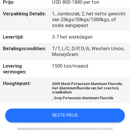
KWALITEITSCONTROLE
Prijs:
USD 800-1880 per ton
Verpakking Details:
1, Jumbozak; 2, het netto gewicht
van 25kgs/50kgs/1000kgs, of
NEEM
zoals aangepast
CONTACT
Levertijd:
3-7 het werkdagen
MET
Betalingscondities:
T/T, L/C, D/P, D/A, Western Union,
ONS
MoneyGram
OP
Levering
1500 ton/maand
vermogen:
NIEUWS
Hoogtepunt:
,
2000 Mesh Potassium Aluminum Fluoride
Het Aluminiumfluoride van het roestvrij
staalkalium
GEVALLEN
,
Grey Potassium Aluminum Fluoride
VRAAG
BESTE PRIJS
EEN