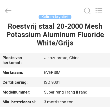
Jiaozuo
Eversim
Imp.&Exp.Co.,Ltd.
All
Rights
Kalium kryoliet
Reserved.
Roestvrij staal 20-2000 Mesh
HUIS
Potassium Aluminum Fluoride
PRODUCTEN
White/Grijs
VIDEO'S
Plaats van
Jiaozuostad, China
herkomst:
OVER
Merknaam:
EVERSIM
ONS
Certificering:
ISO 9001
Modelnummer:
Super rang I rang II rang
FABRIEKSTOCHT
Min. bestelaantal:
3 metrische ton