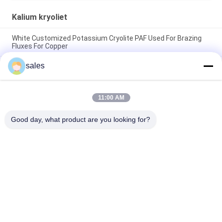
Kalium kryoliet
White Customized Potassium Cryolite PAF Used For Brazing
Fluxes For Copper
sales
De fabrieksprijs van hoogwaardige slijpmiddelen gemaakt van
zuiver wit natriumcrioliet voor industriële productie
CAS13775-52-5 Chemisch product Wit poeder KAlF4
11:00 AM
Kaliumcrioliet - ontketeningspotentieel in de chemische
industrie
Good day, what product are you looking for?
populaire categorieën
Alle
Natrium Kryoliet
Kalium Kryoliet
Aluminiumfluoride
Fluoridezouten