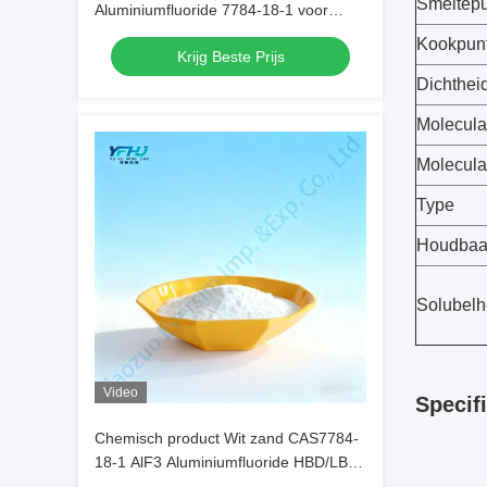
Smeltepu
Aluminiumfluoride 7784-18-1 voor
lasvloeistoffen bij het lassen van
Kookpun
Krijg Beste Prijs
metalen
Dichthei
Molecula
Molecula
Type
Houdbaa
Solubelh
Video
Specifi
Chemisch product Wit zand CAS7784-
18-1 AlF3 Aluminiumfluoride HBD/LBD
voor elektronische materialen