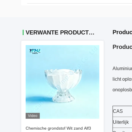
Produc
VERWANTE PRODUCTEN
Produc
Aluminium
licht opl
onoplosba
CAS
Video
Uiterlijk
Chemische grondstof Wit zand Alf3