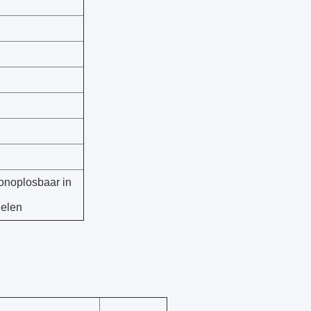
,onoplosbaar in
delen