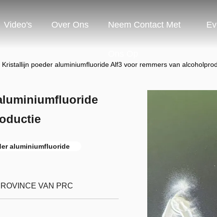
Video's
Over Ons
Neem Contact Met
Ev
Ons Op
ristallijn poeder aluminiumfluoride Alf3 voor remmers van alcoholprod
 aluminiumfluoride
oductie
eder aluminiumfluoride
PROVINCE VAN PRC