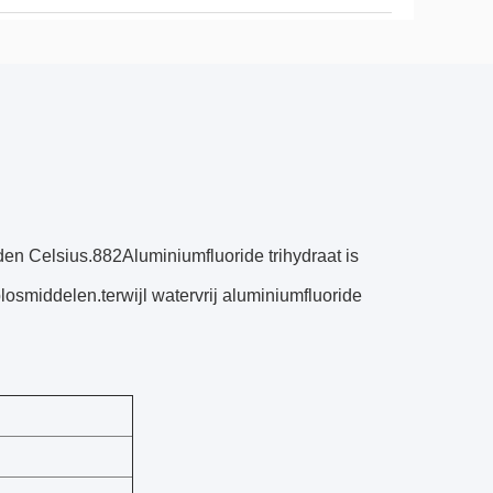
aden Celsius.882Aluminiumfluoride trihydraat is
plosmiddelen.terwijl watervrij aluminiumfluoride