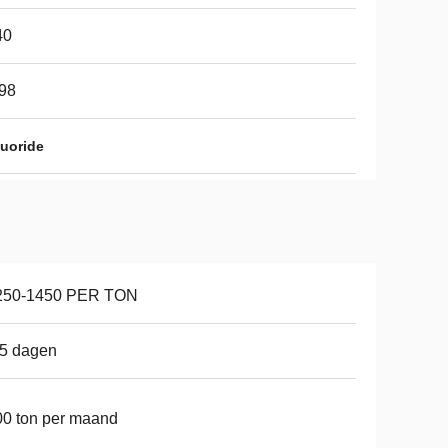
40
98
uoride
250-1450 PER TON
15 dagen
0 ton per maand