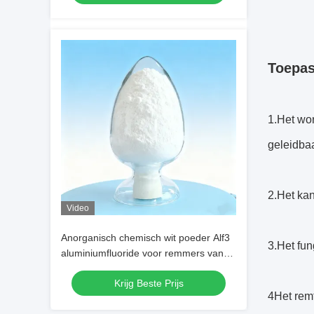
Toepas
1.Het wor
geleidbaa
2.Het kan
Video
Anorganisch chemisch wit poeder Alf3
3.Het fun
aluminiumfluoride voor remmers van
alcoholproductie
Krijg Beste Prijs
4Het remt