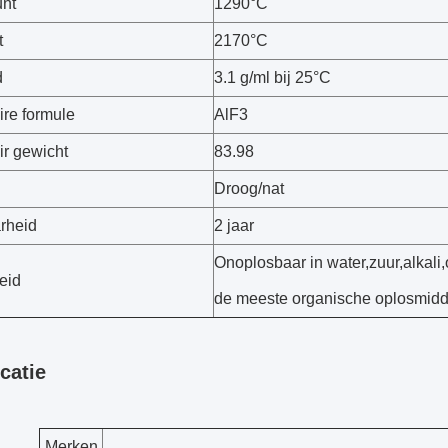
nt
1290°C
t
2170°C
d
3.1 g/ml bij 25°C
ire formule
AlF3
ir gewicht
83.98
Droog/nat
rheid
2 jaar
Onoplosbaar in water,zuur,alkali
eid
de meeste organische oplosmid
catie
Merken