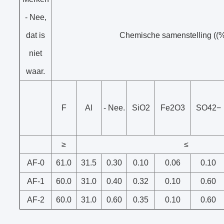
- Nee,
dat is
Chemische samenstelling ((%
niet
waar.
F
Al
- Nee.
SiO2
Fe2O3
SO42−
≥
≤
AF-0
61.0
31.5
0.30
0.10
0.06
0.10
AF-1
60.0
31.0
0.40
0.32
0.10
0.60
AF-2
60.0
31.0
0.60
0.35
0.10
0.60