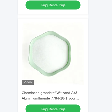
Krijg Beste Prijs
Video
Chemische grondstof Wit zand Alf3
Aluminiumfluoride 7784-18-1 voor
lasvloeistoffen bij het lassen van
Krijg Beste Prijs
metalen