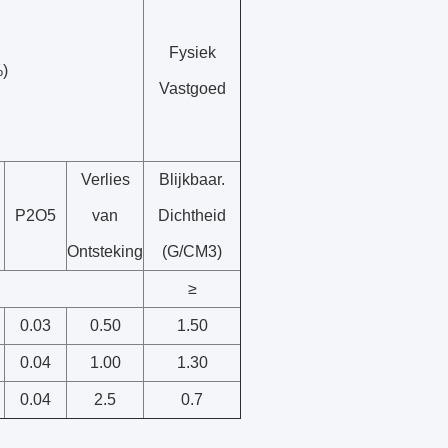
Fysiek
)
Vastgoed
Verlies
Blijkbaar.
P2O5
van
Dichtheid
Ontsteking
(G/CM3)
≥
0.03
0.50
1.50
0.04
1.00
1.30
0.04
2.5
0.7