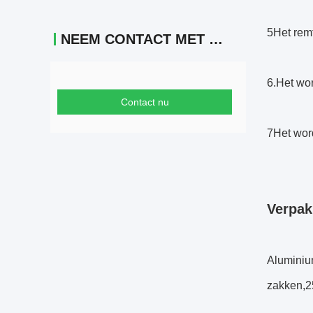
5Het remt
NEEM CONTACT MET ONS OP
6.Het wor
Contact nu
7Het word
Verpak
Aluminium
zakken,2