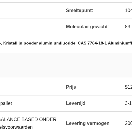
Smeltepunt:
10
Moleculair gewicht:
83.
,
,
e
Kristallijn poeder aluminiumfluoride
CAS 7784-18-1 Aluminiumfl
Prijs
$1
pallet
Levertijd
3-
, BALANCE BASED ONDER
Levering vermogen
200
lsvoorwaarden